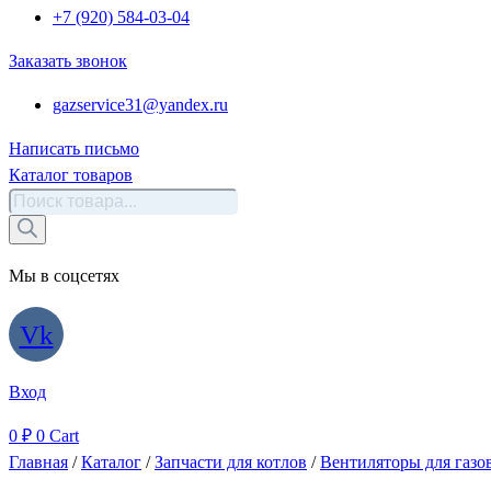
+7 (920) 584-03-04
Заказать звонок
gazservice31@yandex.ru
Написать письмо
Каталог товаров
Поиск
товаров
Мы в соцсетях
Vk
Вход
0
₽
0
Cart
Главная
/
Каталог
/
Запчасти для котлов
/
Вентиляторы для газо