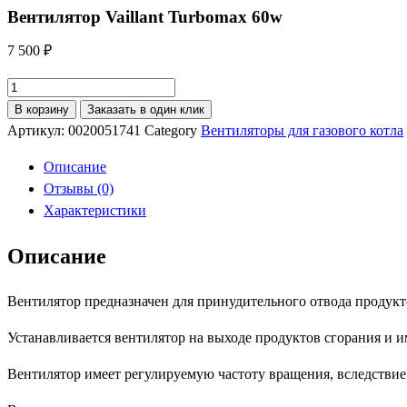
Вентилятор Vaillant Turbomax 60w
7 500
₽
Количество
товара
В корзину
Заказать в один клик
Вентилятор
Артикул:
0020051741
Category
Вентиляторы для газового котла
Vaillant
Описание
Turbomax
Отзывы (0)
60w
Характеристики
Описание
Вентилятор предназначен для принудительного отвода продукто
Устанавливается вентилятор на выходе продуктов сгорания и им
Вентилятор имеет регулируемую частоту вращения, вследствие