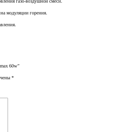
овления газо-воздушной смеси.
ина модуляции горения.
авления.
bomax 60w”
ечены
*