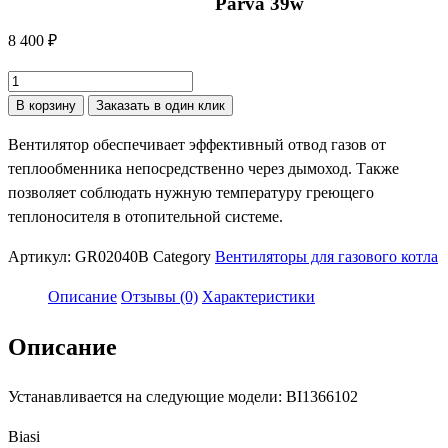
Parva 39w
8 400
₽
Количество
товара
В корзину
Заказать в один клик
Вентилятор
Вентилятор обеспечивает эффективный отвод газов от
Biasi
теплообменника непосредственно через дымоход. Также
Nova
позволяет соблюдать нужную температуру греющего
Parva
теплоносителя в отопительной системе.
39w
Артикул:
GR02040B
Category
Вентиляторы для газового котла
Описание
Отзывы (0)
Характеристики
Описание
Устанавливается на следующие модели: BI1366102
Biasi