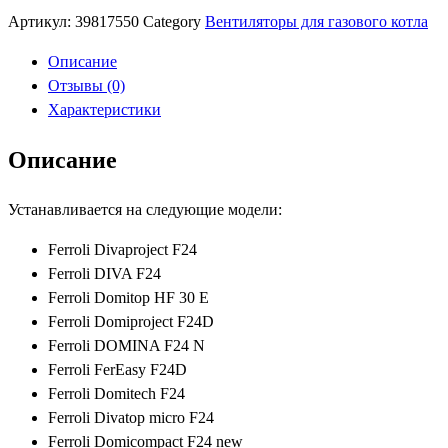
Domproject
Артикул:
39817550
Category
Вентиляторы для газового котла
(С
крючками
Описание
для
Отзывы (0)
Berretta
Характеристики
Ciao)
Описание
Устанавливается на следующие модели:
Ferroli Divaproject F24
Ferroli DIVA F24
Ferroli Domitop HF 30 Е
Ferroli Domiproject F24D
Ferroli DOMINA F24 N
Ferroli FerEasy F24D
Ferroli Domitech F24
Ferroli Divatop micro F24
Ferroli Domicompact F24 new