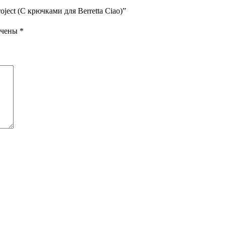
ject (С крючками для Berretta Ciao)”
ечены
*