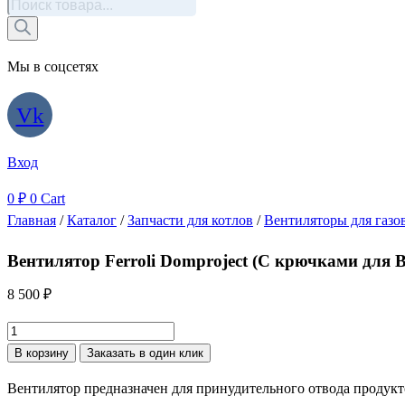
Поиск
товаров
Мы в соцсетях
Vk
Вход
0
₽
0
Cart
Главная
/
Каталог
/
Запчасти для котлов
/
Вентиляторы для газо
Вентилятор Ferroli Domproject (С крючками для Be
8 500
₽
Количество
товара
В корзину
Заказать в один клик
Вентилятор
Вентилятор предназначен для принудительного отвода продукто
Ferroli