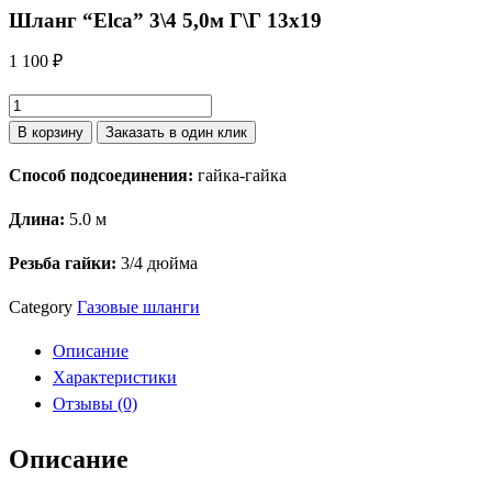
Шланг “Elca” 3\4 5,0м Г\Г 13х19
1 100
₽
Количество
товара
В корзину
Заказать в один клик
Шланг
Способ подсоединения:
гайка-гайка
"Elca"
3\4
Длина:
5.0 м
5,0м
Г\Г
Резьба гайки:
3/4 дюйма
13х19
Category
Газовые шланги
Описание
Характеристики
Отзывы (0)
Описание