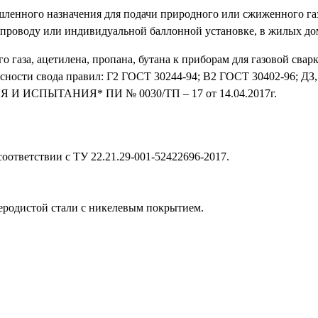
енного назначения для подачи природного или сжиженного газа
проводу или индивидуальной баллонной установке, в жилых дом
го газа, ацетилена, пропана, бутана к приборам для газовой сва
сности свода правил: Г2 ГОСТ 30244-94; В2 ГОСТ 30402-96; ДЗ
И ИСПЫТАНИЯ* ПИ № 0030/ТП – 17 от 14.04.2017г.
соответствии с ТУ 22.21.29-001-52422696-2017.
леродистой стали с никелевым покрытием.