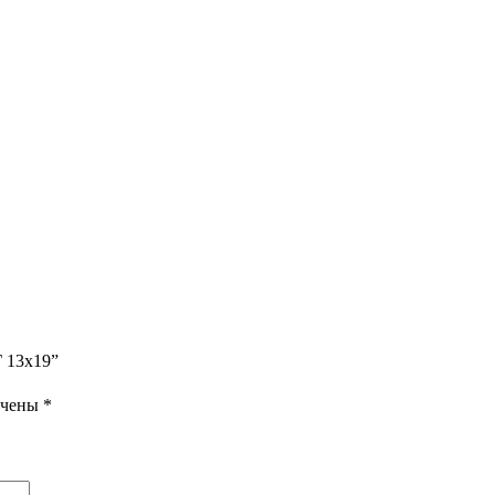
Г 13х19”
ечены
*