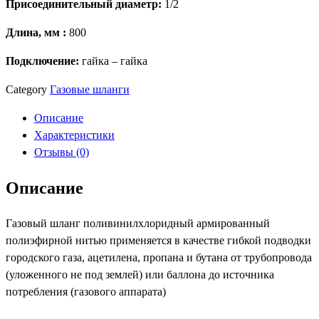
Присоединительный диаметр:
1/2
1/2
г/
Длина, мм :
800
г
0.8м
Подключение:
гайка – гайка
Oscar
Category
Газовые шланги
Mflex
Описание
Характеристики
Отзывы (0)
Описание
Газовый шланг поливинилхлоридный армированный
полиэфирной нитью применяется в качестве гибкой подводки
городского газа, ацетилена, пропана и бутана от трубопровода
(уложенного не под землей) или баллона до источника
потребления (газового аппарата)