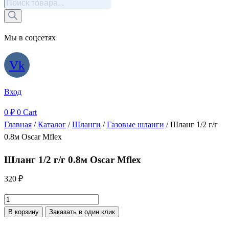
Поиск
товаров
Мы в соцсетях
Vk
Вход
0
₽
0
Cart
Главная
/
Каталог
/
Шланги
/
Газовые шланги
/ Шланг 1/2 г/г
0.8м Oscar Mflex
Шланг 1/2 г/г 0.8м Oscar Mflex
320
₽
Количество
товара
В корзину
Заказать в один клик
Шланг