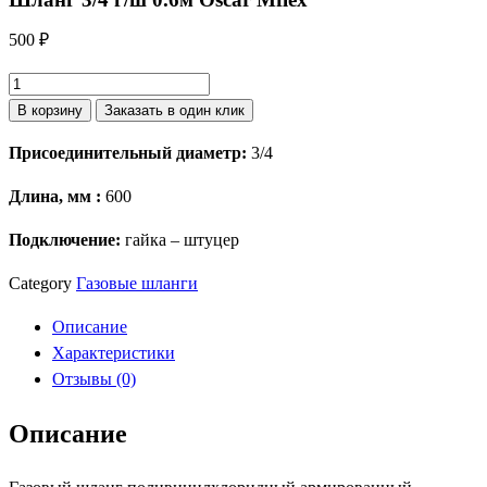
500
₽
Количество
товара
В корзину
Заказать в один клик
Шланг
Присоединительный диаметр:
3/4
3/4
г/
Длина, мм :
600
ш
0.6м
Подключение:
гайка – штуцер
Oscar
Category
Газовые шланги
Mflex
Описание
Характеристики
Отзывы (0)
Описание