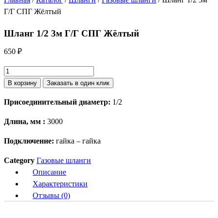
Г/Г СПГ Жёлтый
Шланг 1/2 3м Г/Г СПГ Жёлтый
650
₽
Количество
товара
В корзину
Заказать в один клик
Шланг
Присоединительный диаметр:
1/2
1/2
3м
Длина, мм :
3000
Г/
Г
Подключение:
гайка – гайка
СПГ
Category
Газовые шланги
Жёлтый
Описание
Характеристики
Отзывы (0)