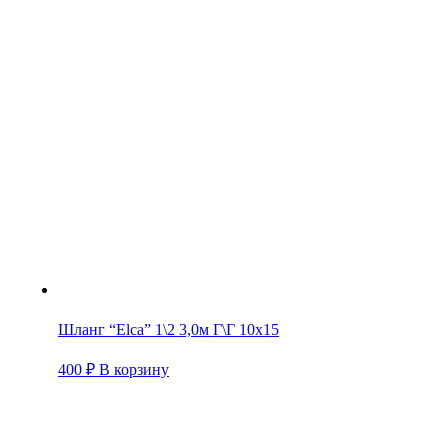
Шланг “Elca” 1\2 3,0м Г\Г 10х15
400
₽
В корзину