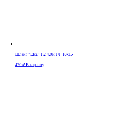
Шланг “Elca” 1\2 4,0м Г\Г 10х15
470
₽
В корзину