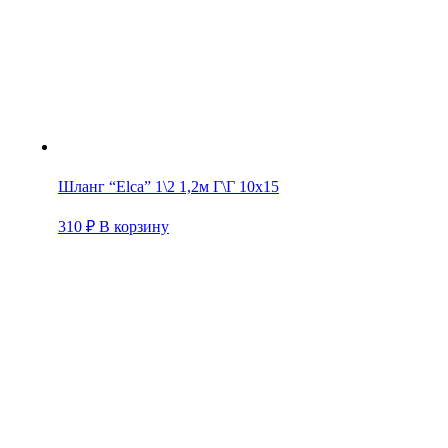
Шланг “Elca” 1\2 1,2м Г\Г 10х15
310
₽
В корзину