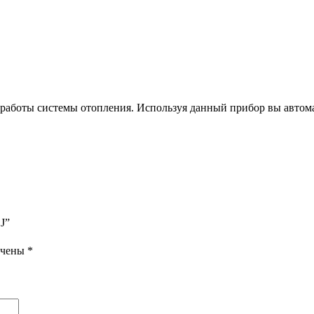
 работы системы отопления. Используя данный прибор вы автома
J”
ечены
*