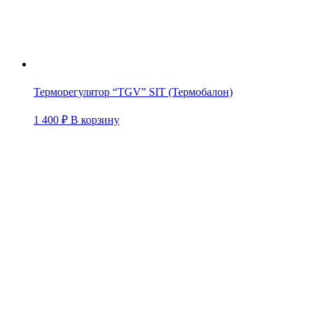
Терморегулятор “TGV” SIT (Термобалон)
1 400
₽
В корзину