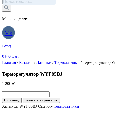
Поиск
товаров
Мы в соцсетях
Vk
Вход
0
₽
0
Cart
Главная
/
Каталог
/
Датчики
/
Термодатчики
/ Терморегулятор 
Терморегулятор WYF85BJ
1 200
₽
Количество
товара
В корзину
Заказать в один клик
Терморегулятор
Артикул:
WYF85BJ
Category
Термодатчики
WYF85BJ