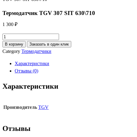
Термодатчик TGV 307 SIT 630\710
1 300
₽
Количество
товара
В корзину
Заказать в один клик
Термодатчик
Category
Термодатчики
TGV
Характеристики
307
Отзывы (0)
SIT
630\710
Характеристики
Производитель
TGV
Отзывы