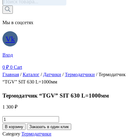
Поиск
товаров
Мы в соцсетях
Vk
Вход
0
₽
0
Cart
Главная
/
Каталог
/
Датчики
/
Термодатчики
/ Термодатчик
“TGV” SIT 630 L=1000мм
Термодатчик “TGV” SIT 630 L=1000мм
1 300
₽
Количество
товара
В корзину
Заказать в один клик
Термодатчик
Category
Термодатчики