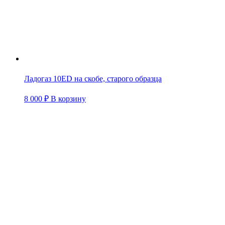
Ладогаз 10ED на скобе, старого образца
8 000
₽
В корзину