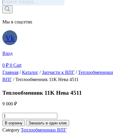
Поиск
товаров
Мы в соцсетях
Vk
Вход
0
₽
0
Cart
Главная
/
Каталог
/
Запчасти к ВПГ
/
Теплообменники
ВПГ
/ Теплообменник 11K Нева 4511
Теплообменник 11K Нева 4511
9 000
₽
Количество
товара
В корзину
Заказать в один клик
Теплообменник
Category
Теплообменники ВПГ