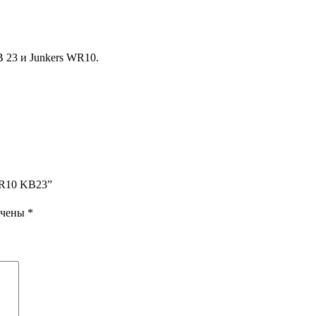
 23 и Junkers WR10.
WR10 KB23”
ечены
*