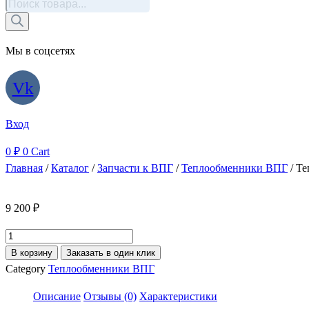
Поиск
товаров
Мы в соцсетях
Vk
Вход
0
₽
0
Cart
Главная
/
Каталог
/
Запчасти к ВПГ
/
Теплообменники ВПГ
/ Т
9 200
₽
Количество
товара
В корзину
Заказать в один клик
Теплообменник
Category
Теплообменники ВПГ
Bosch
Описание
Отзывы (0)
Характеристики
WR10