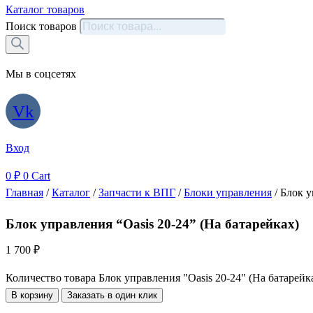
Каталог товаров
Поиск товаров
Мы в соцсетях
Vk
Вход
0
₽
0
Cart
Главная
/
Каталог
/
Запчасти к ВПГ
/
Блоки управления
/ Блок у
Блок управления “Oasis 20-24” (На батарейках)
1 700
₽
Количество товара Блок управления "Oasis 20-24" (На батарейк
В корзину
Заказать в один клик