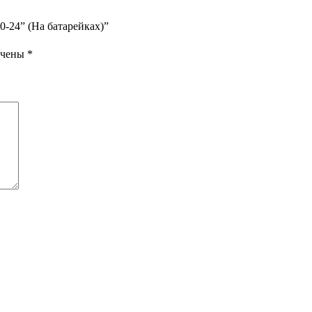
0-24” (На батарейках)”
ечены
*