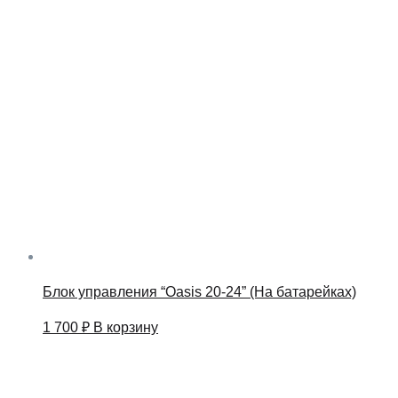
Блок управления “Oasis 20-24” (На батарейках)
1 700
₽
В корзину