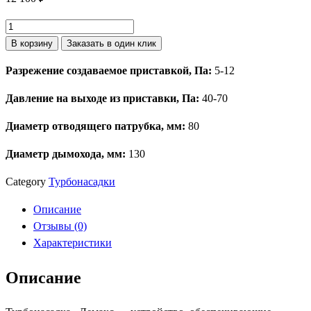
Количество
товара
В корзину
Заказать в один клик
Турбонасадка
Разрежение создаваемое приставкой, Па:
5-12
"Лемакс"
Comfort
Давление на выходе из приставки, Па:
40-70
SE
L
Диаметр отводящего патрубка, мм:
80
ДУ
Диаметр дымохода, мм:
130
130
Category
Турбонасадки
Описание
Отзывы (0)
Характеристики
Описание