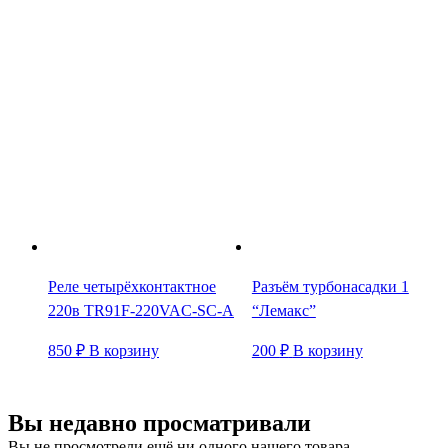
Реле четырёхконтактное
Разъём турбонасадки 1
220в TR91F-220VAC-SC-A
“Лемакс”
850
₽
В корзину
200
₽
В корзину
Вы недавно просматривали
Вы не просмотрели ещё ни одного нашего товара.