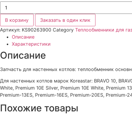
Количество
товара
Теплообменник
"KoreaStar
В корзину
Заказать в один клик
Premium"
10-
Артикул:
KS90263900
Category
Теплообменники для га
24Е\10-
24А
Описание
Характеристики
Описание
Запчасть для настенных котлов: теплообменник основн
Для настенных котлов марок Koreastar: BRAVO 10, BRAVO
White, Premium 10E Silver, Premium 10E White, Premium 13
Premium-13ES, Premium-16ES, Premium-20ES, Premium-24E
Похожие товары