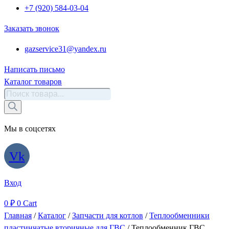
+7 (920) 584-03-04
Заказать звонок
gazservice31@yandex.ru
Написать письмо
Каталог товаров
Поиск
товаров
Мы в соцсетях
Vk
Вход
0
₽
0
Cart
Главная
/
Каталог
/
Запчасти для котлов
/
Теплообменники
пластинчатые вторичные для ГВС
/ Теплообменник ГВС