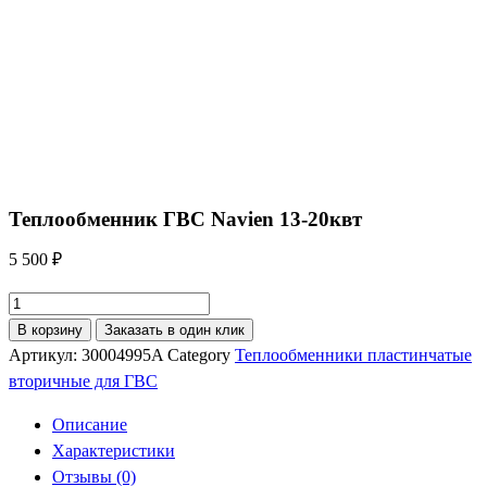
Теплообменник ГВС Navien 13-20квт
5 500
₽
Количество
товара
В корзину
Заказать в один клик
Теплообменник
Артикул:
30004995A
Category
Теплообменники пластинчатые
ГВС
вторичные для ГВС
Navien
Описание
13-
Характеристики
20квт
Отзывы (0)