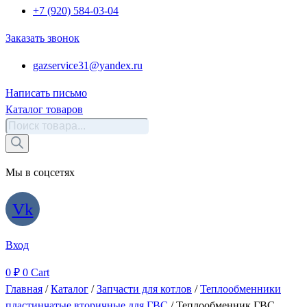
+7 (920) 584-03-04
Заказать звонок
gazservice31@yandex.ru
Написать письмо
Каталог товаров
Поиск
товаров
Мы в соцсетях
Vk
Вход
0
₽
0
Cart
Главная
/
Каталог
/
Запчасти для котлов
/
Теплообменники
пластинчатые вторичные для ГВС
/ Теплообменник ГВС