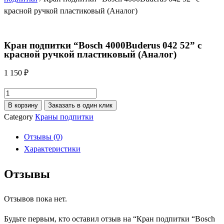
красной ручкой пластиковый (Аналог)
Кран подпитки “Bosch 4000Buderus 042 52” с
красной ручкой пластиковый (Аналог)
1 150
₽
Количество
товара
В корзину
Заказать в один клик
Кран
Category
Краны подпитки
подпитки
Отзывы (0)
"Bosch
Характеристики
4000Buderus
042
Отзывы
52"
с
Отзывов пока нет.
красной
ручкой
Будьте первым, кто оставил отзыв на “Кран подпитки “Bosch