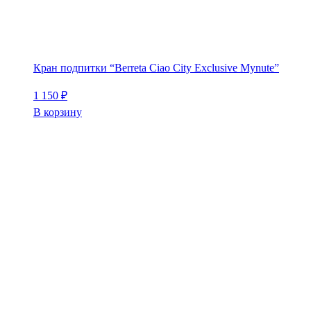
Кран подпитки “Berreta Ciao City Exclusive Mynute”
1 150
₽
В корзину