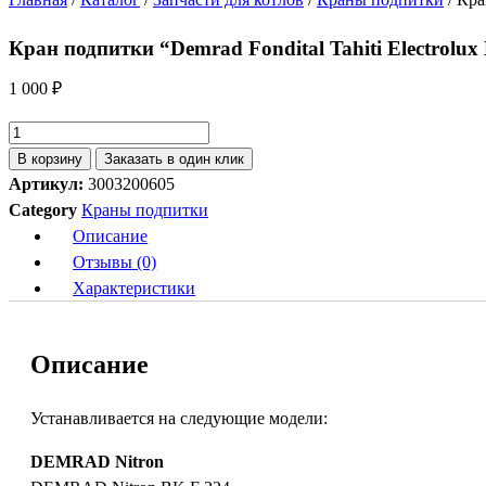
Кран подпитки “Demrad Fondital Tahiti Electrolux
1 000
₽
Количество
товара
В корзину
Заказать в один клик
Кран
Артикул:
3003200605
подпитки
Category
Краны подпитки
"Demrad
Описание
Fondital
Отзывы (0)
Tahiti
Характеристики
Electrolux
Hi-
Описание
Tech"
Устанавливается на следующие модели:
DEMRAD Nitron