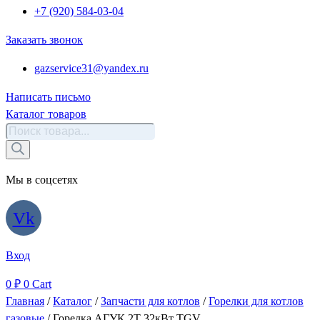
+7 (920) 584-03-04
Заказать звонок
gazservice31@yandex.ru
Написать письмо
Каталог товаров
Поиск
товаров
Мы в соцсетях
Vk
Вход
0
₽
0
Cart
Главная
/
Каталог
/
Запчасти для котлов
/
Горелки для котлов
газовые
/ Горелка АГУК 2Т 32кВт TGV