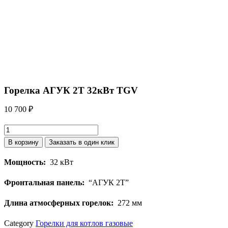
Горелка АГУК 2Т 32кВт TGV
10 700
₽
Количество
товара
В корзину
Заказать в один клик
Горелка
Мощность:
32 кВт
АГУК
2Т
Фронтальная панель:
“АГУК 2Т”
32кВт
TGV
Длина атмосферных горелок:
272 мм
Category
Горелки для котлов газовые