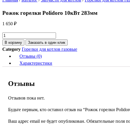
Рожок горелки Polidoro 10кВт 283мм
1 650
₽
Количество
товара
В корзину
Заказать в один клик
Рожок
Category
Горелки для котлов газовые
горелки
Отзывы (0)
Polidoro
Характеристики
10кВт
283мм
Отзывы
Отзывов пока нет.
Будьте первым, кто оставил отзыв на “Рожок горелки Polido
Ваш адрес email не будет опубликован.
Обязательные поля 