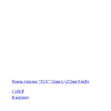
Рожок горелки “TGV” 51мм L=272мм 9,6кВт
1 100
₽
В корзину