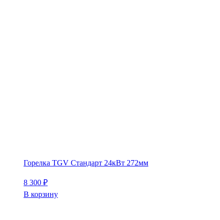
Горелка TGV Стандарт 24кВт 272мм
8 300
₽
В корзину