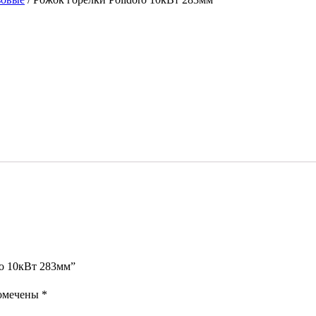
ro 10кВт 283мм”
помечены
*