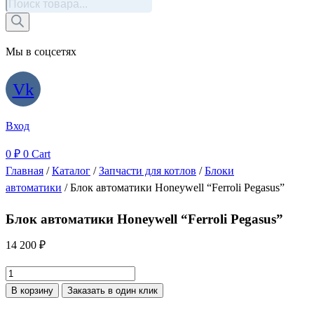
Поиск
товаров
Мы в соцсетях
Vk
Вход
0
₽
0
Cart
Главная
/
Каталог
/
Запчасти для котлов
/
Блоки
автоматики
/ Блок автоматики Honeywell “Ferroli Pegasus”
Блок автоматики Honeywell “Ferroli Pegasus”
14 200
₽
Количество
товара
В корзину
Заказать в один клик
Блок