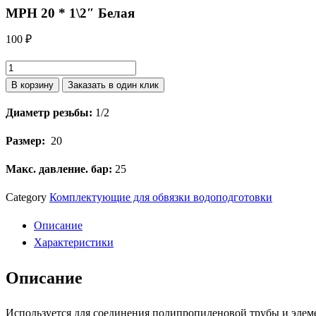
МРН 20 * 1\2″ Белая
100
₽
Количество
товара
В корзину
Заказать в один клик
МРН
Диаметр резьбы:
1/2
20
*
Рaзмер:
20
1\2"
Белая
Макc. давление. бар:
25
Category
Комплектующие для обвязки водоподготовки
Описание
Характеристики
Описание
Используется для соединения полипропиленовой трубы и эле