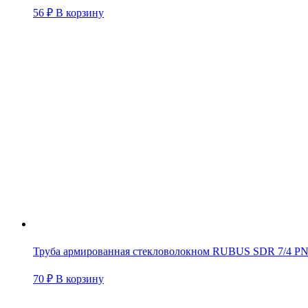
56
₽
В корзину
Труба армированная стекловолокном RUBUS SDR 7/4 PN2
70
₽
В корзину