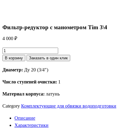
Фильтр-редуктор с манометром Tim 3\4
4 000
₽
Количество
товара
В корзину
Заказать в один клик
Фильтр-
Диаметр:
Ду 20 (3/4″)
редуктор
с
Число ступеней очистки:
1
манометром
Tim
Материал корпуса:
латунь
3\4
Category
Комплектующие для обвязки водоподготовки
Описание
Характеристики