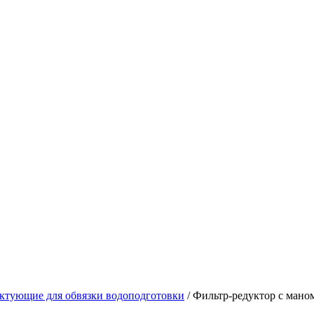
ктующие для обвязки водоподготовки
/ Фильтр-редуктор с мано