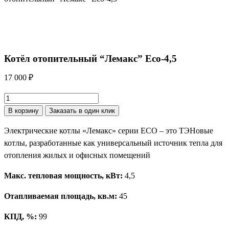
Котёл отопительный “Лемакс” Eco-4,5
17 000
₽
Количество
товара
В корзину
Заказать в один клик
Котёл
Электрические котлы «Лемакс» серии ЕСО – это ТЭНовые
отопительный
котлы, разработанные как универсальный источник тепла для
"Лемакс"
отопления жилых и офисных помещений
Eco-
4,5
Макс. тепловая мощность, кВт:
4,5
Отапливаемая площадь, кв.м:
45
КПД, %:
99