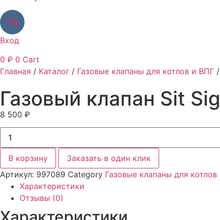
Vk
Вход
0
₽
0
Cart
Главная
/
Каталог
/
Газовые клапаны для котлов и ВПГ
/
Газовый клапан Sit S
8 500
₽
Количество
товара
Газовый
клапан
В корзину
Заказать в один клик
Sit
Sigma
Артикул:
997089
Category
Газовые клапаны для котлов
845
Синяя
Характеристики
катушка
Отзывы (0)
Характеристики