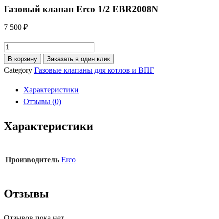
Газовый клапан Erco 1/2 EBR2008N
7 500
₽
Количество
товара
В корзину
Заказать в один клик
Газовый
Category
Газовые клапаны для котлов и ВПГ
клапан
Характеристики
Erco
Отзывы (0)
1/2
EBR2008N
Характеристики
Производитель
Erco
Отзывы
Отзывов пока нет.