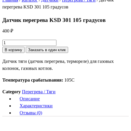
перегрева KSD 301 105 градусов
Датчик перегрева KSD 301 105 градусов
400
₽
Количество
товара
В корзину
Заказать в один клик
Датчик
Датчик тяги (датчик перегрева, термореле) для газовых
перегрева
колонок, газовых котлов.
KSD
301
Температура срабатывания:
105C
105
градусов
Category
Перегрева / Тяги
Описание
Характеристики
Отзывы (0)