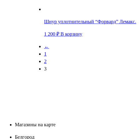
Шнур уплотнительный “Форвард” Лемакс.
1 200
₽
В корзину
←
1
2
3
Магазины на карте
Белгород