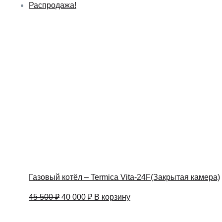
Распродажа!
Газовый котёл – Termica Vita-24F(Закрытая камера)
Первоначальная
Текущая
45 500
₽
40 000
₽
В корзину
цена
цена:
составляла
40