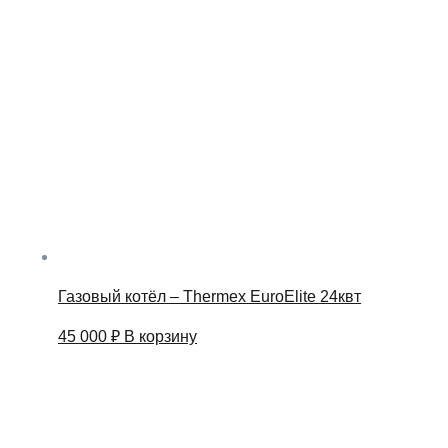
45
000 ₽.
500 ₽.
Газовый котёл – Thermex EuroElite 24квт
45 000
₽
В корзину