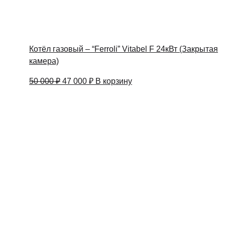
Котёл газовый – “Ferroli” Vitabel F 24кВт (Закрытая
камера)
Первоначальная
Текущая
50 000
₽
47 000
₽
В корзину
цена
цена:
составляла
47
50
000 ₽.
000 ₽.