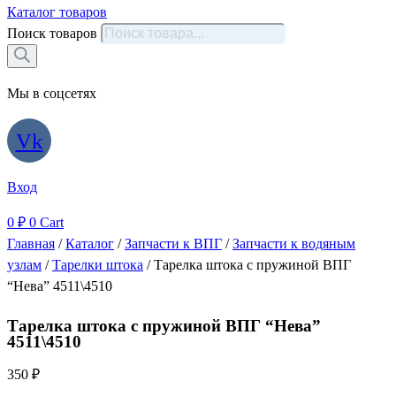
Каталог товаров
Поиск товаров
Мы в соцсетях
Vk
Вход
0
₽
0
Cart
Главная
/
Каталог
/
Запчасти к ВПГ
/
Запчасти к водяным
узлам
/
Тарелки штока
/ Тарелка штока с пружиной ВПГ
“Нева” 4511\4510
Тарелка штока с пружиной ВПГ “Нева”
4511\4510
350
₽