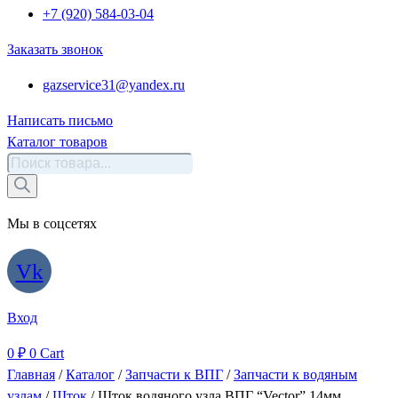
+7 (920) 584-03-04
Заказать звонок
gazservice31@yandex.ru
Написать письмо
Каталог товаров
Поиск
товаров
Мы в соцсетях
Vk
Вход
0
₽
0
Cart
Главная
/
Каталог
/
Запчасти к ВПГ
/
Запчасти к водяным
узлам
/
Шток
/ Шток водяного узла ВПГ “Vector” 14мм