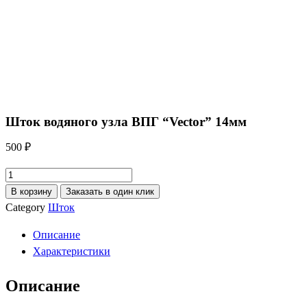
Шток водяного узла ВПГ “Vector” 14мм
500
₽
Количество
товара
В корзину
Заказать в один клик
Шток
Category
Шток
водяного
Описание
узла
Характеристики
ВПГ
"Vector"
Описание
14мм