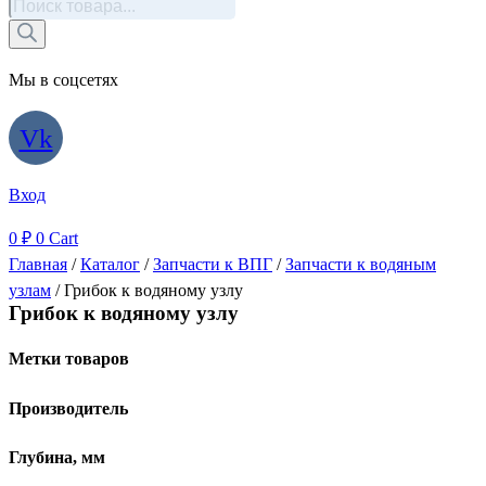
Поиск
товаров
Мы в соцсетях
Vk
Вход
0
₽
0
Cart
Главная
/
Каталог
/
Запчасти к ВПГ
/
Запчасти к водяным
узлам
/ Грибок к водяному узлу
Грибок к водяному узлу
Метки товаров
Производитель
Глубина, мм