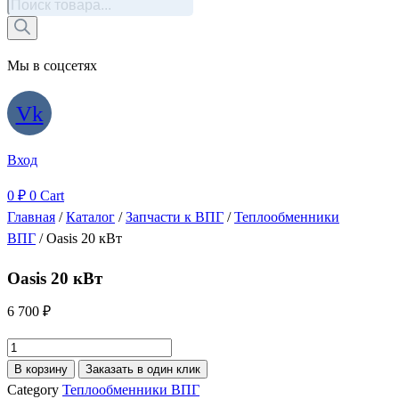
Поиск
товаров
Мы в соцсетях
Vk
Вход
0
₽
0
Cart
Главная
/
Каталог
/
Запчасти к ВПГ
/
Теплообменники
ВПГ
/ Oasis 20 кВт
Oasis 20 кВт
6 700
₽
Количество
товара
В корзину
Заказать в один клик
Oasis
Category
Теплообменники ВПГ