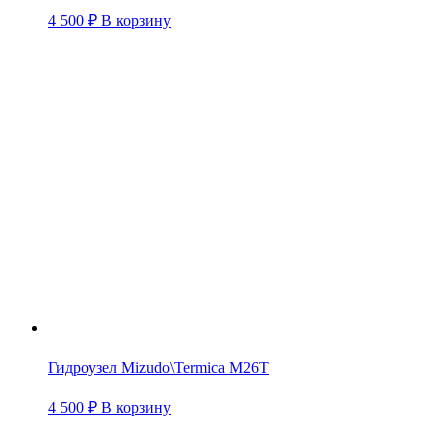
4 500
₽
В корзину
Гидроузел Mizudo\Termica М26Т
4 500
₽
В корзину