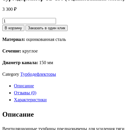
3 300
₽
Количество
товара
В корзину
Заказать в один клик
Турбодефлектор
Материал:
оцинкованная сталь
TD-
150
Сечение:
круглое
(Оцинкованный
метал)
Диаметр канала:
150 мм
Category
Турбодефлекторы
Описание
Отзывы (0)
Характеристики
Описание
Вентиляционные турбины предназначены для усиления тяги