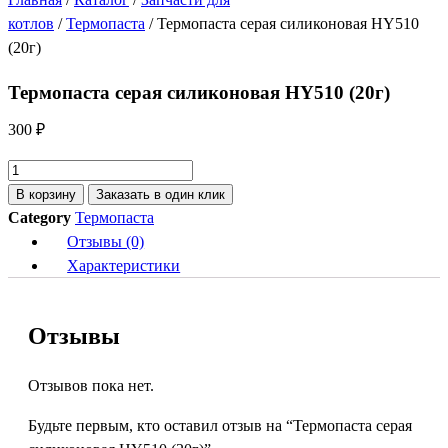
котлов
/
Термопаста
/ Термопаста серая силиконовая HY510
(20г)
Термопаста серая силиконовая HY510 (20г)
300
₽
Количество
товара
В корзину
Заказать в один клик
Термопаста
Category
Термопаста
серая
Отзывы (0)
силиконовая
Характеристики
HY510
(20г)
Отзывы
Отзывов пока нет.
Будьте первым, кто оставил отзыв на “Термопаста серая