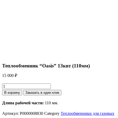
Теплообменник “Oasis” 13квт (110мм)
15 000
₽
Количество
товара
В корзину
Заказать в один клик
Теплообменник
Длина рабочей части:
110 мм.
"Oasis"
13квт
Артикул:
P0000008830
Category
Теплообменники для газовых
(110мм)