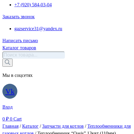
+7 (920) 584-03-04
Заказать звонок
gazservice31@yandex.ru
Написать письмо
Каталог товаров
Поиск
товаров
Мы в соцсетях
Vk
Вход
0
₽
0
Cart
Главная
/
Каталог
/
Запчасти для котлов
/
Теплообменники для
газовых котлов
/ Теплообменник “Oasis” 13квт (110мм)