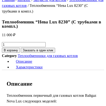
газовых котлов
/ Теплообменник “Нева Lux 8230” (С
трубками в компл.)
Теплообменник “Нева Lux 8230” (С трубками в
компл.)
11 000
₽
Количество
товара
В корзину
Заказать в один клик
Теплообменник
Category
Теплообменники для газовых котлов
"Нева
Описание
Lux
Характеристики
8230"
(С
Описание
трубками
в
компл.)
Теплообменник первичный для газовых котлов Baltgaz
Neva Lux следующих моделей: