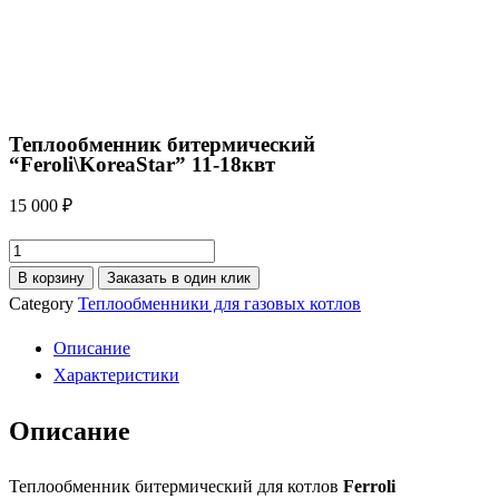
Теплообменник битермический
“Feroli\KoreaStar” 11-18квт
15 000
₽
Количество
товара
В корзину
Заказать в один клик
Теплообменник
Category
Теплообменники для газовых котлов
битермический
Описание
"Feroli\KoreaStar"
Характеристики
11-
18квт
Описание
Теплообменник битермический для котлов
Ferroli