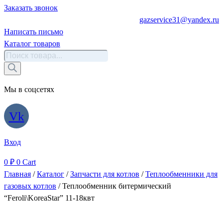
Заказать звонок
gazservice31@yandex.ru
Написать письмо
Каталог товаров
Поиск
товаров
Мы в соцсетях
Vk
Вход
0
₽
0
Cart
Главная
/
Каталог
/
Запчасти для котлов
/
Теплообменники для
газовых котлов
/ Теплообменник битермический
“Feroli\KoreaStar” 11-18квт