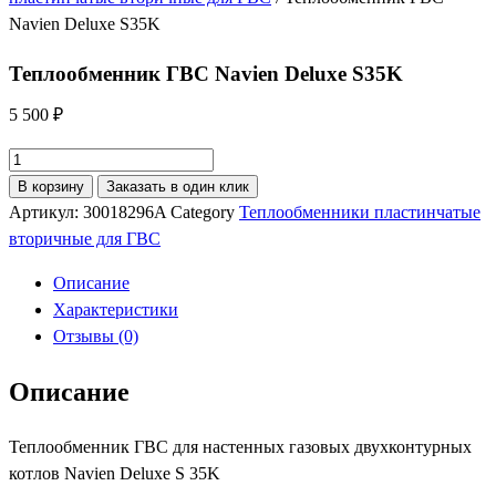
Navien Deluxe S35K
Теплообменник ГВС Navien Deluxe S35K
5 500
₽
Количество
товара
В корзину
Заказать в один клик
Теплообменник
Артикул:
30018296A
Category
Теплообменники пластинчатые
ГВС
вторичные для ГВС
Navien
Описание
Deluxe
Характеристики
S35K
Отзывы (0)
Описание
Теплообменник ГВС для настенных газовых двухконтурных
котлов Navien Deluxe S 35K