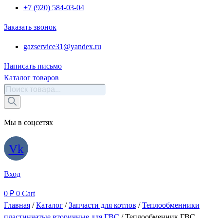
+7 (920) 584-03-04
Заказать звонок
gazservice31@yandex.ru
Написать письмо
Каталог товаров
Поиск
товаров
Мы в соцсетях
Vk
Вход
0
₽
0
Cart
Главная
/
Каталог
/
Запчасти для котлов
/
Теплообменники
пластинчатые вторичные для ГВС
/ Теплообменник ГВС