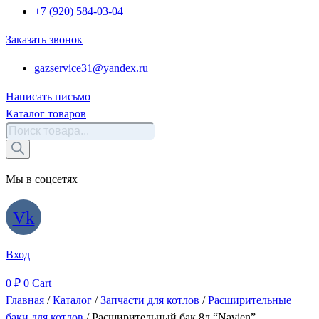
+7 (920) 584-03-04
Заказать звонок
gazservice31@yandex.ru
Написать письмо
Каталог товаров
Поиск
товаров
Мы в соцсетях
Vk
Вход
0
₽
0
Cart
Главная
/
Каталог
/
Запчасти для котлов
/
Расширительные
баки для котлов
/ Расширительный бак 8л “Navien”