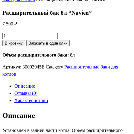
Расширительный бак 8л “Navien”
7 500
₽
Количество
товара
В корзину
Заказать в один клик
Расширительный
Объем расширительного бака:
8л
бак
8л
Артикул:
30003945E
Category
Расширительные баки для
"Navien"
котлов
Описание
Отзывы (0)
Характеристики
Описание
Установлен в задней части котла. Объем расширительного