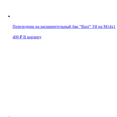
Переходник на расширительный бак “Baxi” 3\8 на М14х1
400
₽
В корзину