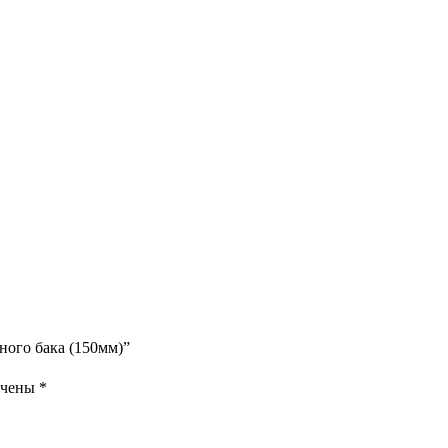
ного бака (150мм)”
ечены
*