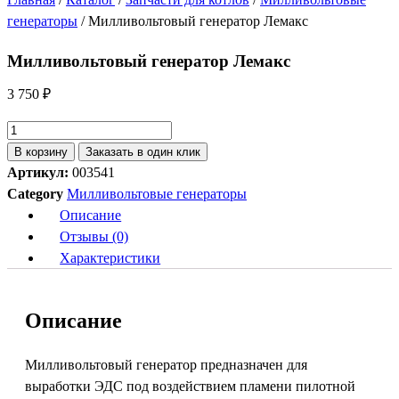
генераторы
/ Милливольтовый генератор Лемакс
Милливольтовый генератор Лемакс
3 750
₽
Количество
товара
В корзину
Заказать в один клик
Милливольтовый
Артикул:
003541
генератор
Category
Милливольтовые генераторы
Лемакс
Описание
Отзывы (0)
Характеристики
Описание
Милливольтовый генератор предназначен для
выработки ЭДС под воздействием пламени пилотной