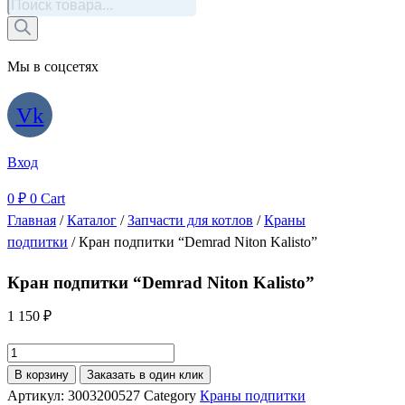
Поиск
товаров
Мы в соцсетях
Vk
Вход
0
₽
0
Cart
Главная
/
Каталог
/
Запчасти для котлов
/
Краны
подпитки
/ Кран подпитки “Demrad Niton Kalisto”
Кран подпитки “Demrad Niton Kalisto”
1 150
₽
Количество
товара
В корзину
Заказать в один клик
Кран
Артикул:
3003200527
Category
Краны подпитки