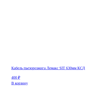
Кабель пьезорозжига Лемакс SIT 630мм КСД
400
₽
В корзину