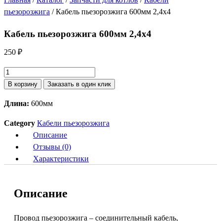
пьезорозжига
/ Кабель пьезорозжига 600мм 2,4х4
Кабель пьезорозжига 600мм 2,4х4
250
₽
Количество
товара
В корзину
Заказать в один клик
Кабель
Длина:
600мм
пьезорозжига
600мм
Category
Кабели пьезорозжига
2,4х4
Описание
Отзывы (0)
Характеристики
Описание
Провод пьезорозжига – соединительный кабель,