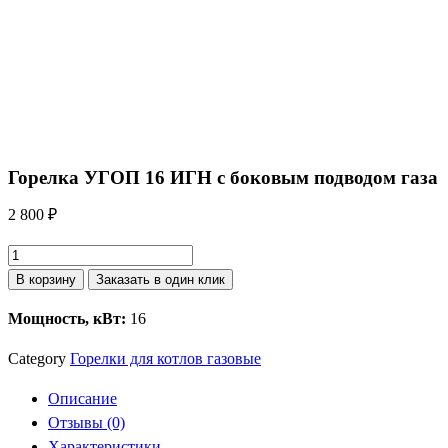
Горелка УГОП 16 ИГН с боковым подводом газа
2 800
₽
Количество
товара
В корзину
Заказать в один клик
Горелка
Мощность, кВт:
16
УГОП
16
Category
Горелки для котлов газовые
ИГН
с
Описание
боковым
Отзывы (0)
подводом
Характеристики