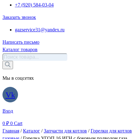
+7 (920) 584-03-04
Заказать звонок
gazservice31@yandex.ru
Написать письмо
Каталог товаров
Поиск
товаров
Мы в соцсетях
Vk
Вход
0
₽
0
Cart
Главная
/
Каталог
/
Запчасти для котлов
/
Горелки для котлов
газовые
/ Горелка УГОП 16 ИГН с боковым подводом газа